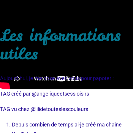
Les informations
utiles
Aujourd’hui, je me pose avec vous pour papoter :
TAG créé par @angeliqueetsessloisirs
TAG vu chez @lilidetouteslescouleurs
Depuis combien de temps ai-je créé ma chaîne